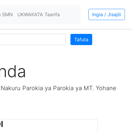
u SMN
UKWAKATA Taarifa
Ingia / Jisajili
Tafuta
nda
 Nakuru Parokia ya Parokia ya MT. Yohane
I