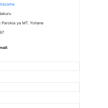
itazame
Nakuru
:
Parokia ya MT. Yohane
97
mail: