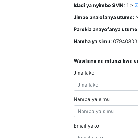
Idadi ya nyimbo SMN:
1 >
Z
Jimbo analofanya utume:
Parokia anayofanya utume
Namba ya simu:
07940303
Wasiliana na mtunzi kwa e
Jina lako
Namba ya simu
Email yako