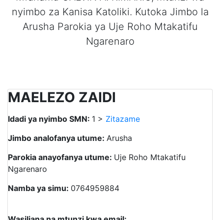
nyimbo za Kanisa Katoliki. Kutoka Jimbo la
Arusha Parokia ya Uje Roho Mtakatifu
Ngarenaro
MAELEZO ZAIDI
Idadi ya nyimbo SMN:
1 >
Zitazame
Jimbo analofanya utume:
Arusha
Parokia anayofanya utume:
Uje Roho Mtakatifu
Ngarenaro
Namba ya simu:
0764959884
Wasiliana na mtunzi kwa email: