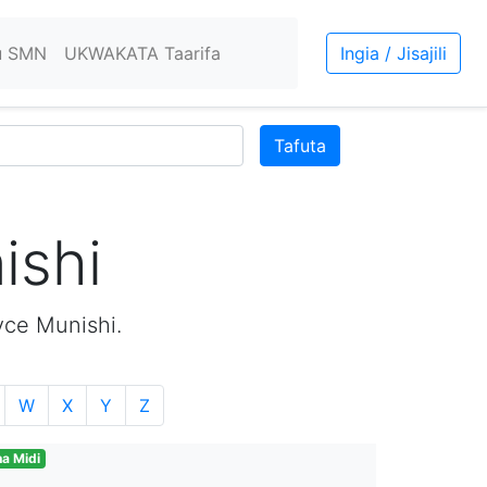
u SMN
UKWAKATA Taarifa
Ingia / Jisajili
Tafuta
ishi
ce Munishi.
W
X
Y
Z
a Midi