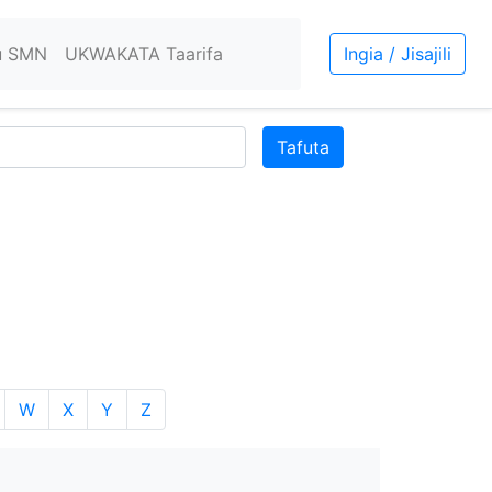
u SMN
UKWAKATA Taarifa
Ingia / Jisajili
Tafuta
W
X
Y
Z