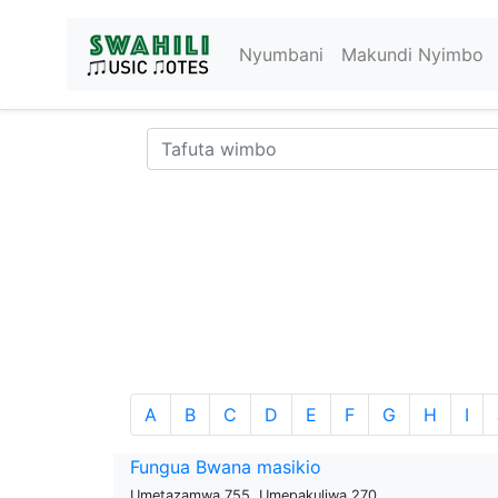
Nyumbani
Makundi Nyimbo
A
B
C
D
E
F
G
H
I
Fungua Bwana masikio
Umetazamwa 755, Umepakuliwa 270