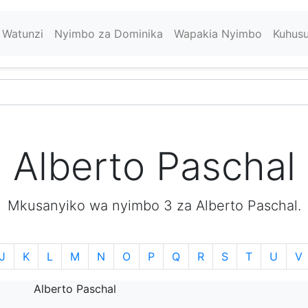
Watunzi
Nyimbo za Dominika
Wapakia Nyimbo
Kuhus
Alberto Paschal
Mkusanyiko wa nyimbo 3 za Alberto Paschal.
J
K
L
M
N
O
P
Q
R
S
T
U
V
Alberto Paschal