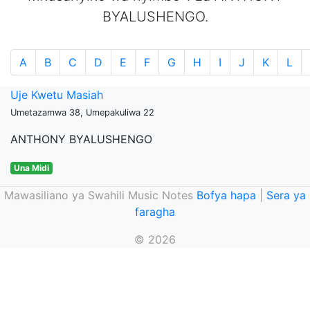
BYALUSHENGO.
A
B
C
D
E
F
G
H
I
J
K
L
Uje Kwetu Masiah
Umetazamwa 38, Umepakuliwa 22
ANTHONY BYALUSHENGO
Una Midi
Mawasiliano ya Swahili Music Notes
Bofya hapa
|
Sera ya
faragha
© 2026