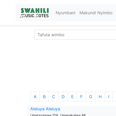
Nyumbani
Makundi Nyimbo
A
B
C
D
E
F
G
H
I
Aleluya Aleluya
Umetazamwa 159, Umepakuliwa 98