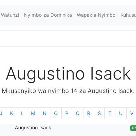
Watunzi
Nyimbo za Dominika
Wapakia Nyimbo
Kuhus
Augustino Isack
Mkusanyiko wa nyimbo 14 za Augustino Isack.
J
K
L
M
N
O
P
Q
R
S
T
U
V
Augustino Isack
Un