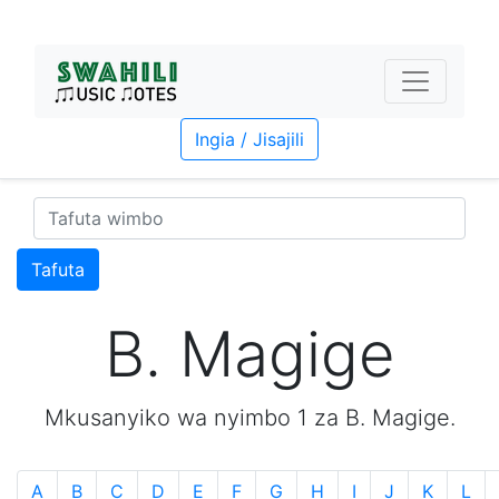
Ingia / Jisajili
Tafuta
B. Magige
Mkusanyiko wa nyimbo 1 za B. Magige.
A
B
C
D
E
F
G
H
I
J
K
L