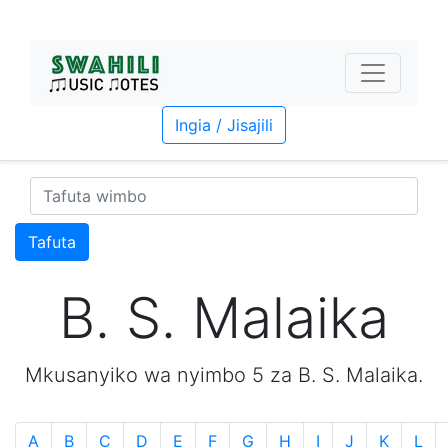
Ingia / Jisajili
Tafuta
B. S. Malaika
Mkusanyiko wa nyimbo 5 za B. S. Malaika.
A
B
C
D
E
F
G
H
I
J
K
L