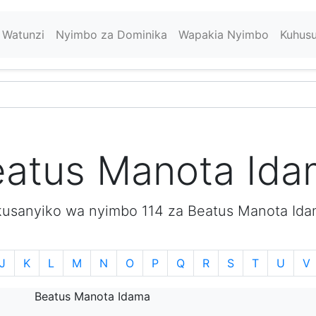
Watunzi
Nyimbo za Dominika
Wapakia Nyimbo
Kuhus
atus Manota Id
usanyiko wa nyimbo 114 za Beatus Manota Ida
J
K
L
M
N
O
P
Q
R
S
T
U
V
Beatus Manota Idama