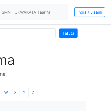
u SMN
UKWAKATA Taarifa
Ingia / Jisajili
Tafuta
ama
ma.
W
X
Y
Z