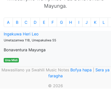
Mayunga.
A
B
C
D
E
F
G
H
I
J
K
L
Ingekuwa Heri Leo
Umetazamwa 118, Umepakuliwa 55
Bonaventura Mayunga
Una Midi
Mawasiliano ya Swahili Music Notes
Bofya hapa
|
Sera ya
faragha
© 2026