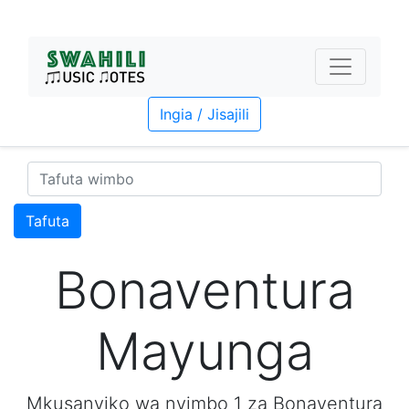
Ingia / Jisajili
Tafuta
Bonaventura
Mayunga
Mkusanyiko wa nyimbo 1 za Bonaventura