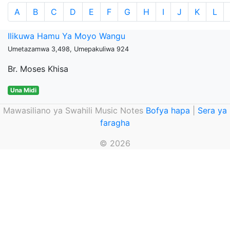
A
B
C
D
E
F
G
H
I
J
K
L
Ilikuwa Hamu Ya Moyo Wangu
Umetazamwa 3,498, Umepakuliwa 924
Br. Moses Khisa
Una Midi
Mawasiliano ya Swahili Music Notes
Bofya hapa
|
Sera ya
faragha
© 2026