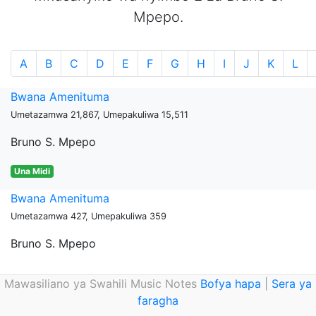
Mpepo.
A
B
C
D
E
F
G
H
I
J
K
L
Bwana Amenituma
Umetazamwa 21,867, Umepakuliwa 15,511
Bruno S. Mpepo
Una Midi
Bwana Amenituma
Umetazamwa 427, Umepakuliwa 359
Bruno S. Mpepo
Mawasiliano ya Swahili Music Notes
Bofya hapa
|
Sera ya
faragha