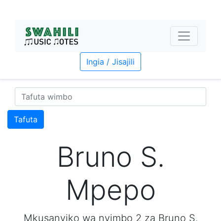
Ingia / Jisajili
Tafuta
Bruno S.
Mpepo
Mkusanyiko wa nyimbo 2 za Bruno S.