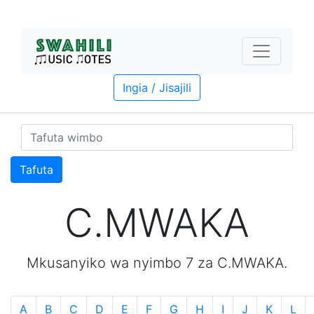
Ingia / Jisajili
Tafuta
C.MWAKA
Mkusanyiko wa nyimbo 7 za C.MWAKA.
A
B
C
D
E
F
G
H
I
J
K
L