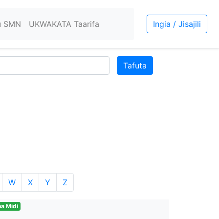
u SMN
UKWAKATA Taarifa
Ingia / Jisajili
Tafuta
W
X
Y
Z
a Midi