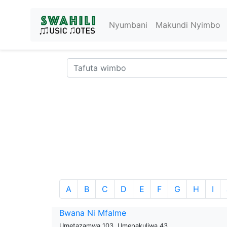
Nyumbani
Makundi Nyimbo
A
B
C
D
E
F
G
H
I
Bwana Ni Mfalme
Umetazamwa 103, Umepakuliwa 43