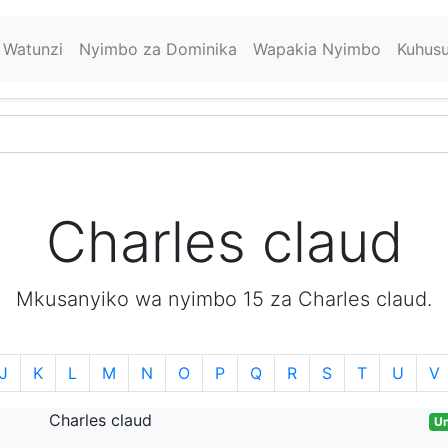
Watunzi
Nyimbo za Dominika
Wapakia Nyimbo
Kuhus
Charles claud
Mkusanyiko wa nyimbo 15 za Charles claud.
J
K
L
M
N
O
P
Q
R
S
T
U
V
Charles claud
Un