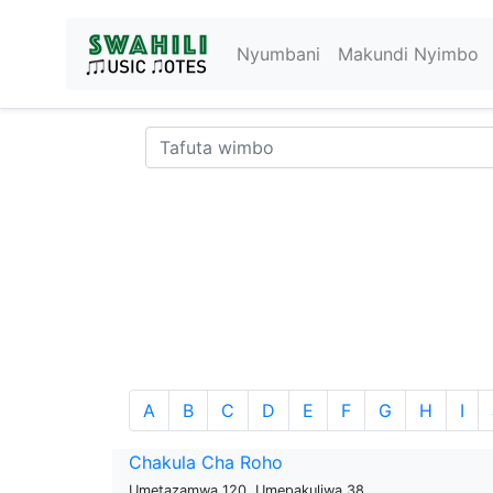
Nyumbani
Makundi Nyimbo
A
B
C
D
E
F
G
H
I
Chakula Cha Roho
Umetazamwa 120, Umepakuliwa 38