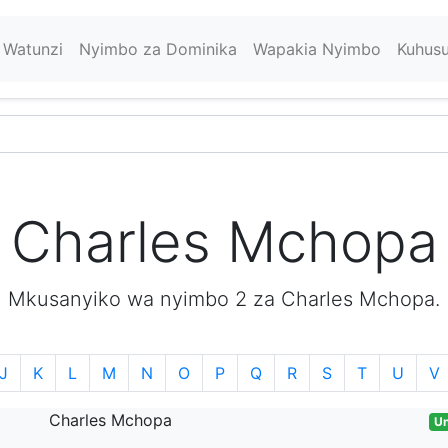
Watunzi
Nyimbo za Dominika
Wapakia Nyimbo
Kuhus
Charles Mchopa
Mkusanyiko wa nyimbo 2 za Charles Mchopa.
J
K
L
M
N
O
P
Q
R
S
T
U
V
Charles Mchopa
Un