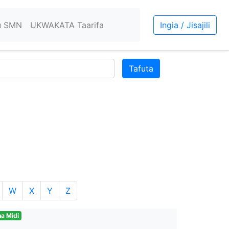
u SMN
UKWAKATA Taarifa
Ingia / Jisajili
Tafuta
W
X
Y
Z
a Midi