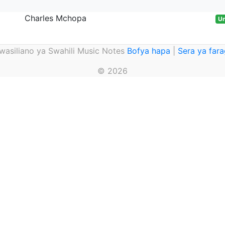
Charles Mchopa
Un
asiliano ya Swahili Music Notes
Bofya hapa
|
Sera ya far
© 2026