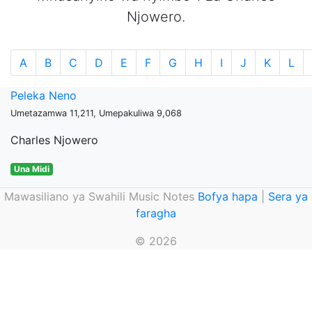
Njowero.
A
B
C
D
E
F
G
H
I
J
K
L
Peleka Neno
Umetazamwa 11,211, Umepakuliwa 9,068
Charles Njowero
Una Midi
Mawasiliano ya Swahili Music Notes
Bofya hapa
|
Sera ya
faragha
© 2026