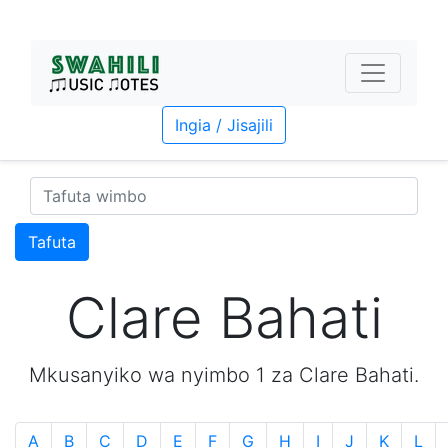
Ingia / Jisajili
Tafuta
Clare Bahati
Mkusanyiko wa nyimbo 1 za Clare Bahati.
A
B
C
D
E
F
G
H
I
J
K
L