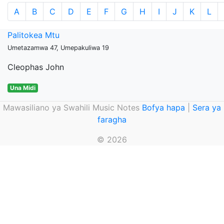
A
B
C
D
E
F
G
H
I
J
K
L
Palitokea Mtu
Umetazamwa 47, Umepakuliwa 19
Cleophas John
Una Midi
Mawasiliano ya Swahili Music Notes
Bofya hapa
|
Sera ya
faragha
© 2026