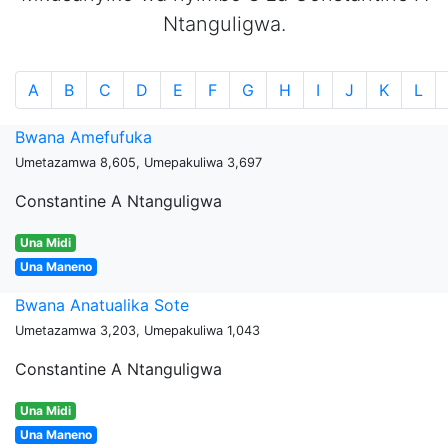
Ntanguligwa.
A
B
C
D
E
F
G
H
I
J
K
L
Bwana Amefufuka
Umetazamwa 8,605, Umepakuliwa 3,697
Constantine A Ntanguligwa
Una Midi
Una Maneno
Bwana Anatualika Sote
Umetazamwa 3,203, Umepakuliwa 1,043
Constantine A Ntanguligwa
Una Midi
Una Maneno