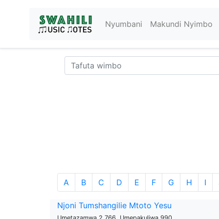
Nyumbani
Makundi Nyimbo
A
B
C
D
E
F
G
H
I
Njoni Tumshangilie Mtoto Yesu
Umetazamwa 2,766, Umepakuliwa 990