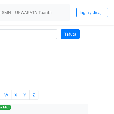
u SMN
UKWAKATA Taarifa
Ingia / Jisajili
Tafuta
W
X
Y
Z
a Midi