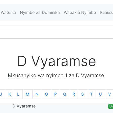
Watunzi
Nyimbo za Dominika
Wapakia Nyimbo
Kuhus
D Vyaramse
Mkusanyiko wa nyimbo 1 za D Vyaramse.
J
K
L
M
N
O
P
Q
R
S
T
U
V
D Vyaramse
Un