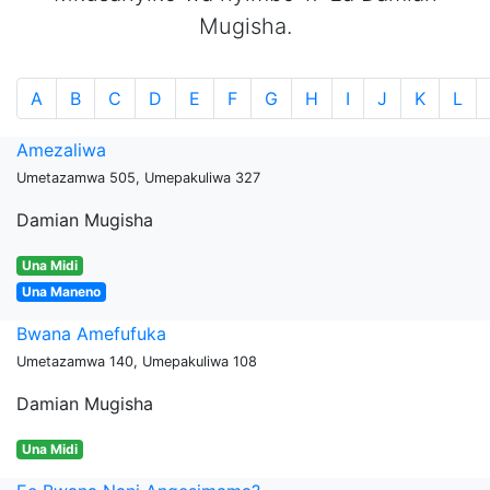
Mugisha.
A
B
C
D
E
F
G
H
I
J
K
L
Amezaliwa
Umetazamwa 505, Umepakuliwa 327
Damian Mugisha
Una Midi
Una Maneno
Bwana Amefufuka
Umetazamwa 140, Umepakuliwa 108
Damian Mugisha
Una Midi