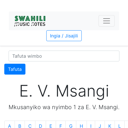
Ingia / Jisajili
Tafuta
E. V. Msangi
Mkusanyiko wa nyimbo 1 za E. V. Msangi.
A
B
C
D
E
F
G
H
I
J
K
L