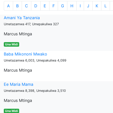
A
B
C
D
E
F
G
H
I
J
K
L
Amani Ya Tanzania
Umetazamwa 417, Umepakuliwa 327
Marcus Mtinga
Una Midi
Baba Mikononi Mwako
Umetazamwa 6,003, Umepakuliwa 4,099
Marcus Mtinga
Ee Maria Mama
Umetazamwa 8,398, Umepakuliwa 3,510
Marcus Mtinga
Una Midi