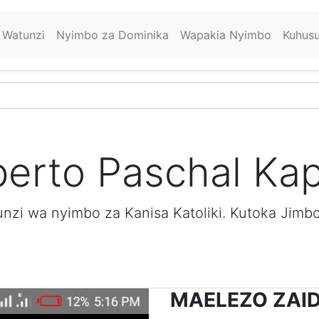
Watunzi
Nyimbo za Dominika
Wapakia Nyimbo
Kuhus
berto Paschal Kap
nzi wa nyimbo za Kanisa Katoliki. Kutoka Jimbo
MAELEZO ZAID