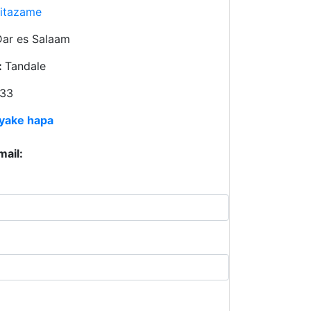
itazame
Dar es Salaam
:
Tandale
33
 yake hapa
mail: