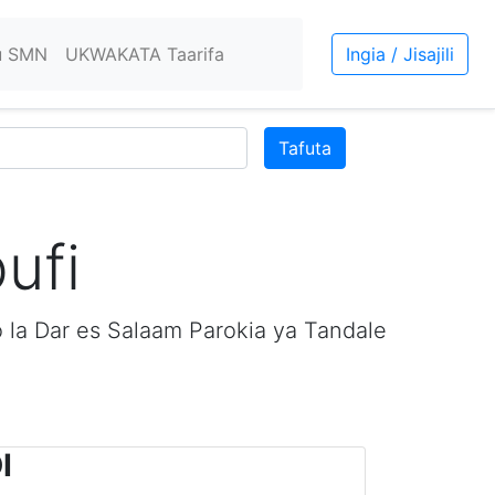
u SMN
UKWAKATA Taarifa
Ingia / Jisajili
Tafuta
ufi
 la Dar es Salaam Parokia ya Tandale
I