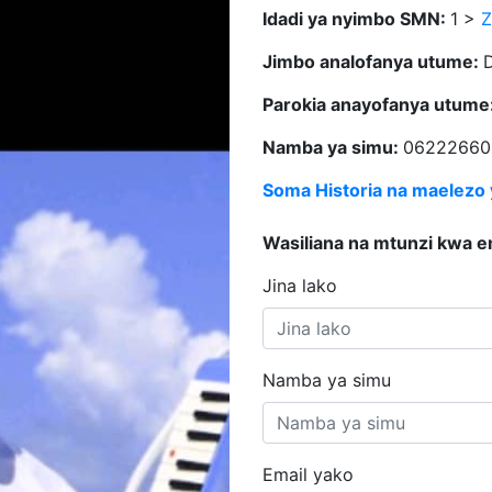
Idadi ya nyimbo SMN:
1 >
Z
Jimbo analofanya utume:
Parokia anayofanya utume
Namba ya simu:
06222660
Soma Historia na maelezo
Wasiliana na mtunzi kwa e
Jina lako
Namba ya simu
Email yako