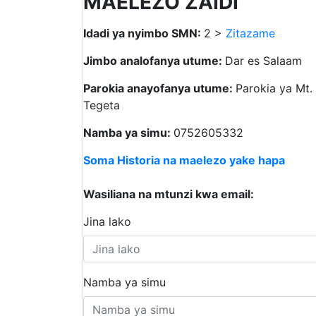
MAELEZO ZAIDI
Idadi ya nyimbo SMN:
2 >
Zitazame
Jimbo analofanya utume:
Dar es Salaam
Parokia anayofanya utume:
Parokia ya Mt.
Tegeta
Namba ya simu:
0752605332
Soma Historia na maelezo yake hapa
Wasiliana na mtunzi kwa email:
Jina lako
Namba ya simu