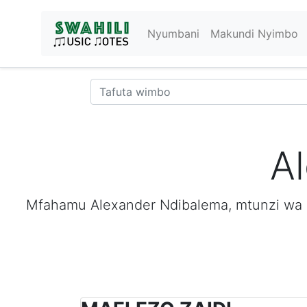
Nyumbani
Makundi Nyimbo
A
Mfahamu Alexander Ndibalema, mtunzi wa ny