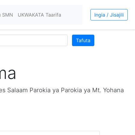
u SMN
UKWAKATA Taarifa
Ingia / Jisajili
Tafuta
ma
es Salaam Parokia ya Parokia ya Mt. Yohana