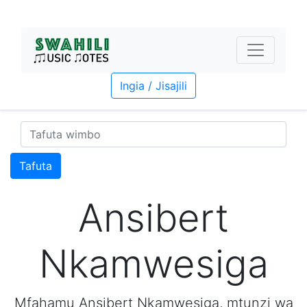
Ingia / Jisajili
Tafuta
Ansibert
Nkamwesiga
Mfahamu Ansibert Nkamwesiga, mtunzi wa