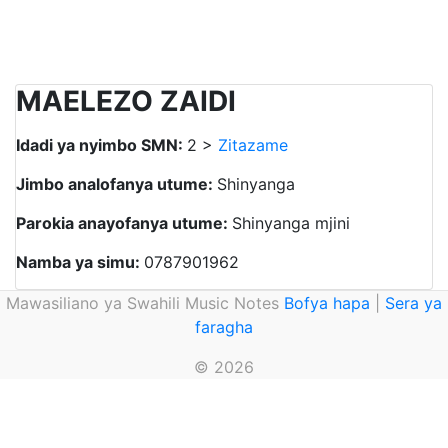
MAELEZO ZAIDI
Idadi ya nyimbo SMN:
2 >
Zitazame
Jimbo analofanya utume:
Shinyanga
Parokia anayofanya utume:
Shinyanga mjini
Namba ya simu:
0787901962
Mawasiliano ya Swahili Music Notes
Bofya hapa
|
Sera ya
faragha
© 2026