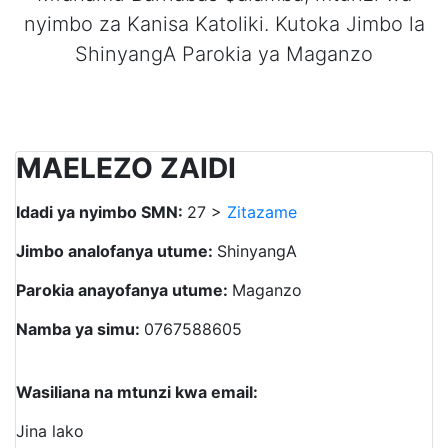
nyimbo za Kanisa Katoliki. Kutoka Jimbo la
ShinyangA Parokia ya Maganzo
MAELEZO ZAIDI
Idadi ya nyimbo SMN:
27 >
Zitazame
Jimbo analofanya utume:
ShinyangA
Parokia anayofanya utume:
Maganzo
Namba ya simu:
0767588605
Wasiliana na mtunzi kwa email:
Jina lako