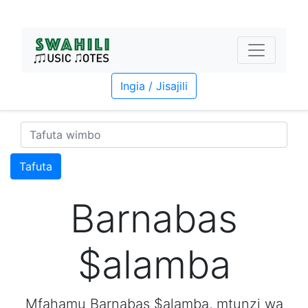
Ingia / Jisajili
Tafuta
Barnabas
$alamba
Mfahamu Barnabas $alamba, mtunzi wa