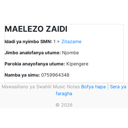
MAELEZO ZAIDI
Idadi ya nyimbo SMN:
1 >
Zitazame
Jimbo analofanya utume:
Njombe
Parokia anayofanya utume:
Kipengere
Namba ya simu:
0759964348
Mawasiliano ya Swahili Music Notes
Bofya hapa
|
Sera ya
faragha
© 2026