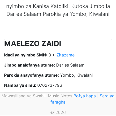
nyimbo za Kanisa Katoliki. Kutoka Jimbo la
Dar es Salaam Parokia ya Yombo, Kiwalani
MAELEZO ZAIDI
Idadi ya nyimbo SMN:
3 >
Zitazame
Jimbo analofanya utume:
Dar es Salaam
Parokia anayofanya utume:
Yombo, Kiwalani
Namba ya simu:
0762737796
Mawasiliano ya Swahili Music Notes
Bofya hapa
|
Sera ya
faragha
© 2026