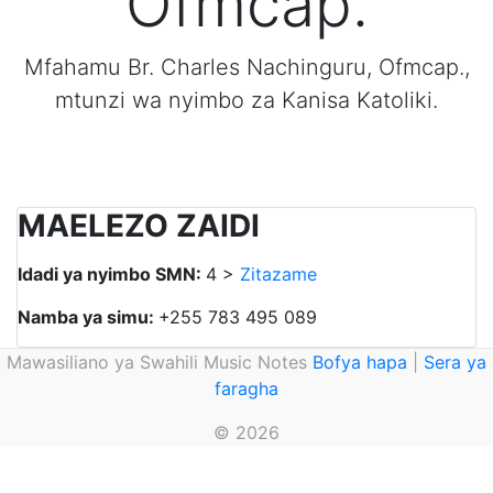
Ofmcap.
Mfahamu Br. Charles Nachinguru, Ofmcap.,
mtunzi wa nyimbo za Kanisa Katoliki.
MAELEZO ZAIDI
Idadi ya nyimbo SMN:
4 >
Zitazame
Namba ya simu:
+255 783 495 089
Mawasiliano ya Swahili Music Notes
Bofya hapa
|
Sera ya
faragha
© 2026