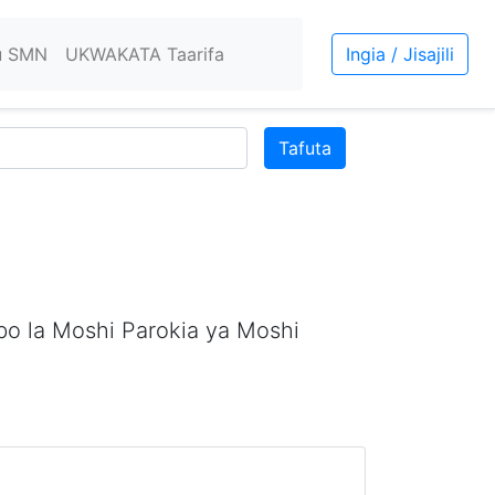
u SMN
UKWAKATA Taarifa
Ingia / Jisajili
Tafuta
bo la Moshi Parokia ya Moshi