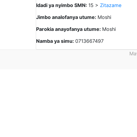
Idadi ya nyimbo SMN:
15 >
Zitazame
Jimbo analofanya utume:
Moshi
Parokia anayofanya utume:
Moshi
Namba ya simu:
0713667497
Maw