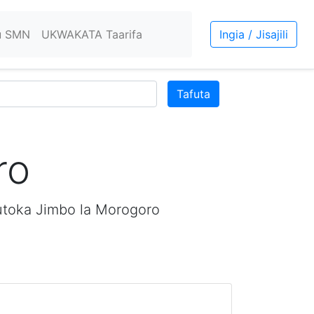
u SMN
UKWAKATA Taarifa
Ingia / Jisajili
Tafuta
ro
utoka Jimbo la Morogoro