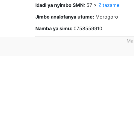
Idadi ya nyimbo SMN:
57 >
Zitazame
Jimbo analofanya utume:
Morogoro
Namba ya simu:
0758559910
Maw