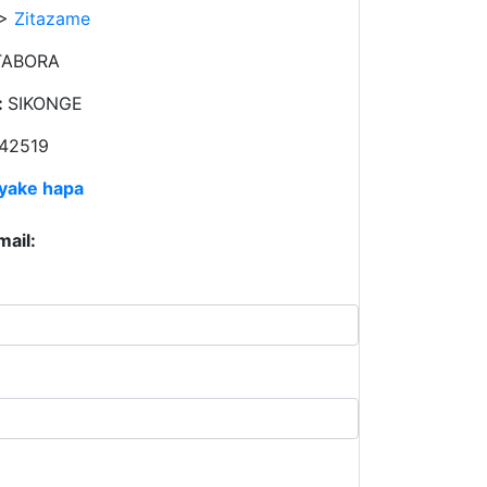
 >
Zitazame
TABORA
:
SIKONGE
42519
 yake hapa
mail: