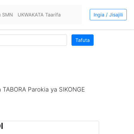
u SMN
UKWAKATA Taarifa
Ingia / Jisajili
Tafuta
la TABORA Parokia ya SIKONGE
I