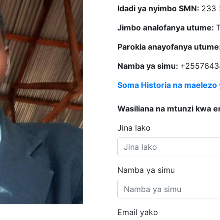
Idadi ya nyimbo SMN:
233
Jimbo analofanya utume:
Parokia anayofanya utume
Namba ya simu:
+2557643
Soma Historia na maelezo
Wasiliana na mtunzi kwa e
Jina lako
Namba ya simu
Email yako