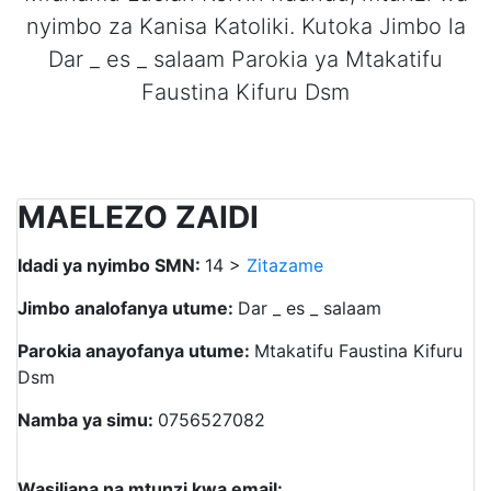
nyimbo za Kanisa Katoliki. Kutoka Jimbo la
Dar _ es _ salaam Parokia ya Mtakatifu
Faustina Kifuru Dsm
MAELEZO ZAIDI
Idadi ya nyimbo SMN:
14 >
Zitazame
Jimbo analofanya utume:
Dar _ es _ salaam
Parokia anayofanya utume:
Mtakatifu Faustina Kifuru
Dsm
Namba ya simu:
0756527082
Wasiliana na mtunzi kwa email: