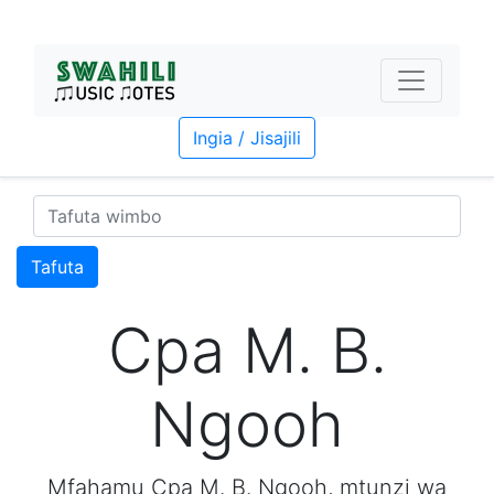
Ingia / Jisajili
Tafuta
Cpa M. B.
Ngooh
Mfahamu Cpa M. B. Ngooh, mtunzi wa