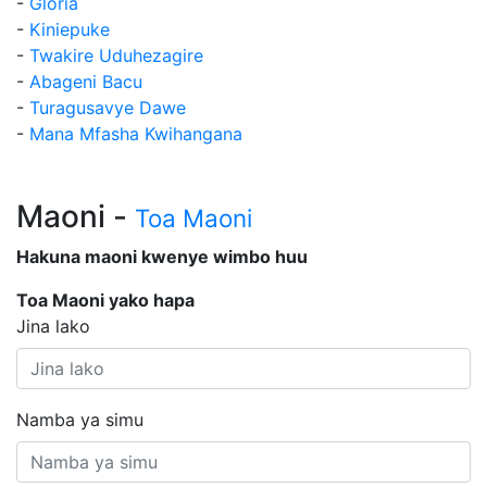
-
Gloria
-
Kiniepuke
-
Twakire Uduhezagire
-
Abageni Bacu
-
Turagusavye Dawe
-
Mana Mfasha Kwihangana
Maoni -
Toa Maoni
Hakuna maoni kwenye wimbo huu
Toa Maoni yako hapa
Jina lako
Namba ya simu