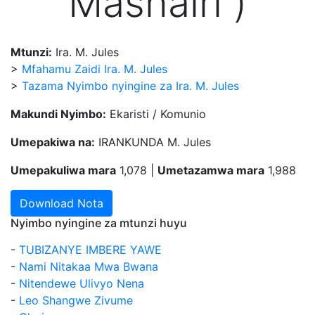
Mashairi )
Mtunzi:
Ira. M. Jules
>
Mfahamu Zaidi Ira. M. Jules
>
Tazama Nyimbo nyingine za Ira. M. Jules
Makundi Nyimbo:
Ekaristi / Komunio
Umepakiwa na:
IRANKUNDA M. Jules
Umepakuliwa mara
1,078 |
Umetazamwa mara
1,988
Download Nota
Nyimbo nyingine za mtunzi huyu
-
TUBIZANYE IMBERE YAWE
-
Nami Nitakaa Mwa Bwana
-
Nitendewe Ulivyo Nena
-
Leo Shangwe Zivume