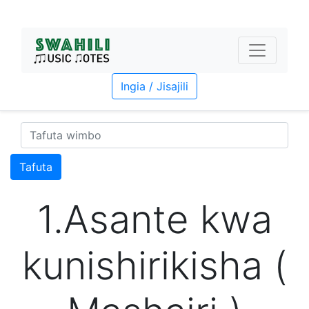
Ingia / Jisajili
Tafuta
1.Asante kwa
kunishirikisha (