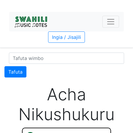
Ingia / Jisajili
Tafuta
Acha
Nikushukuru