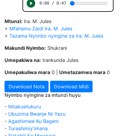
Mtunzi:
Ira. M. Jules
>
Mfahamu Zaidi Ira. M. Jules
>
Tazama Nyimbo nyingine za Ira. M. Jules
Makundi Nyimbo:
Shukrani
Umepakiwa na:
Irankunda Jules
Umepakuliwa mara
0 |
Umetazamwa mara
0
Download Nota
Download Midi
Nyimbo nyingine za mtunzi huyu
-
Nitakushukuru
-
Ubuzima Bwanje Ni Yezu
-
Agashimwe Ku Bageni
-
Turashimiy'imana
-
Sistahili Ee Mwokozi