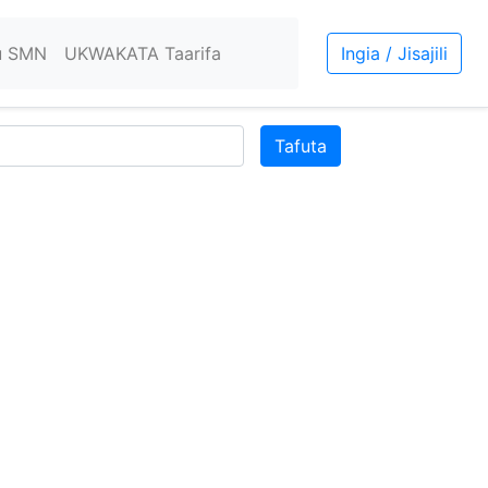
u SMN
UKWAKATA Taarifa
Ingia / Jisajili
Tafuta