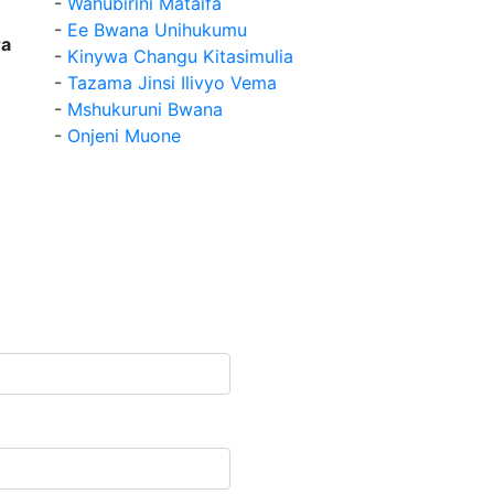
-
Wahubirini Mataifa
-
Ee Bwana Unihukumu
a
-
Kinywa Changu Kitasimulia
-
Tazama Jinsi Ilivyo Vema
-
Mshukuruni Bwana
-
Onjeni Muone