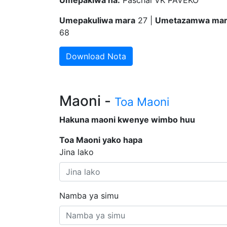
Umepakiwa na:
Paschal VK PAVEKO
Umepakuliwa mara
27 |
Umetazamwa mar
68
Download Nota
Maoni -
Toa Maoni
Hakuna maoni kwenye wimbo huu
Toa Maoni yako hapa
Jina lako
Namba ya simu