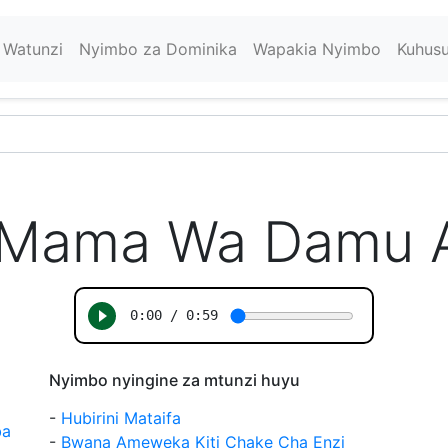
Watunzi
Nyimbo za Dominika
Wapakia Nyimbo
Kuhus
a Mama Wa Damu A
Nyimbo nyingine za mtunzi huyu
-
Hubirini Mataifa
ba
-
Bwana Ameweka Kiti Chake Cha Enzi