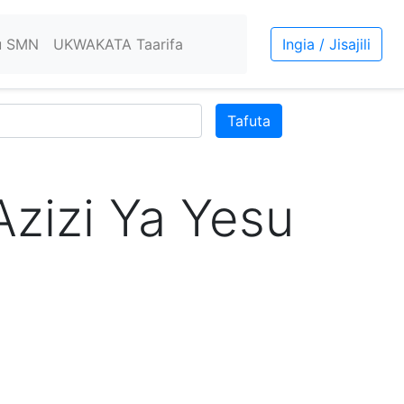
u SMN
UKWAKATA Taarifa
Ingia / Jisajili
Tafuta
zizi Ya Yesu