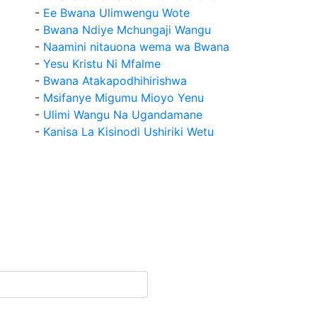
-
Ee Bwana Ulimwengu Wote
-
Bwana Ndiye Mchungaji Wangu
-
Naamini nitauona wema wa Bwana
-
Yesu Kristu Ni Mfalme
-
Bwana Atakapodhihirishwa
-
Msifanye Migumu Mioyo Yenu
-
Ulimi Wangu Na Ugandamane
-
Kanisa La Kisinodi Ushiriki Wetu