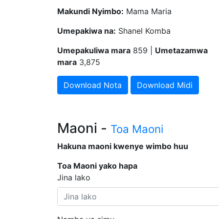
Makundi Nyimbo:
Mama Maria
Umepakiwa na:
Shanel Komba
Umepakuliwa mara
859 |
Umetazamwa
mara
3,875
Download Nota
Download Midi
Maoni -
Toa Maoni
Hakuna maoni kwenye wimbo huu
Toa Maoni yako hapa
Jina lako