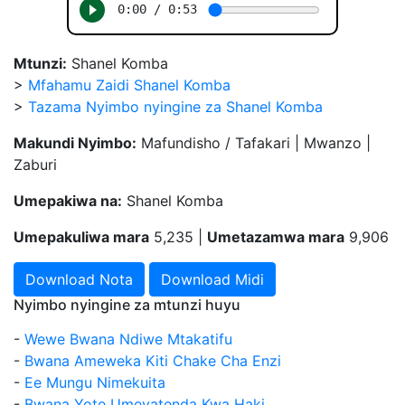
Mtunzi:
Shanel Komba
>
Mfahamu Zaidi Shanel Komba
>
Tazama Nyimbo nyingine za Shanel Komba
Makundi Nyimbo:
Mafundisho / Tafakari | Mwanzo |
Zaburi
Umepakiwa na:
Shanel Komba
Umepakuliwa mara
5,235 |
Umetazamwa mara
9,906
Download Nota
Download Midi
Nyimbo nyingine za mtunzi huyu
-
Wewe Bwana Ndiwe Mtakatifu
-
Bwana Ameweka Kiti Chake Cha Enzi
-
Ee Mungu Nimekuita
-
Bwana Yote Umeyatenda Kwa Haki