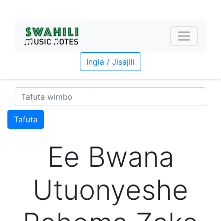
Ingia / Jisajili
Tafuta
Ee Bwana
Utuonyeshe