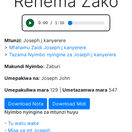
Rehema Zako
Mtunzi:
Joseph j kanyerere
>
Mfahamu Zaidi Joseph j kanyerere
>
Tazama Nyimbo nyingine za Joseph j kanyerere
Makundi Nyimbo:
Zaburi
Umepakiwa na:
Joseph John
Umepakuliwa mara
129 |
Umetazamwa mara
547
Download Nota
Download Midi
Nyimbo nyingine za mtunzi huyu
-
Tu watu wake
-
Misa ya mt Joseph