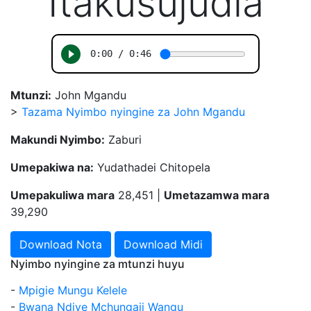
Itakusujudia
Mtunzi:
John Mgandu
>
Tazama Nyimbo nyingine za John Mgandu
Makundi Nyimbo:
Zaburi
Umepakiwa na:
Yudathadei Chitopela
Umepakuliwa mara
28,451 |
Umetazamwa mara
39,290
Download Nota
Download Midi
Nyimbo nyingine za mtunzi huyu
-
Mpigie Mungu Kelele
-
Bwana Ndiye Mchungaji Wangu