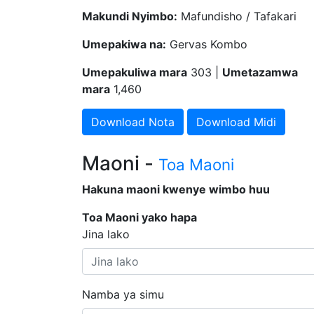
Makundi Nyimbo:
Mafundisho / Tafakari
Umepakiwa na:
Gervas Kombo
Umepakuliwa mara
303 |
Umetazamwa
mara
1,460
Download Nota
Download Midi
Maoni -
Toa Maoni
Hakuna maoni kwenye wimbo huu
Toa Maoni yako hapa
Jina lako
Namba ya simu