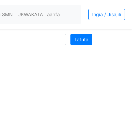
u SMN
UKWAKATA Taarifa
Ingia / Jisajili
Tafuta