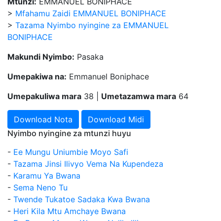
Mtunzi:
EMMANUEL BONIPHACE
>
Mfahamu Zaidi EMMANUEL BONIPHACE
>
Tazama Nyimbo nyingine za EMMANUEL
BONIPHACE
Makundi Nyimbo:
Pasaka
Umepakiwa na:
Emmanuel Boniphace
Umepakuliwa mara
38 |
Umetazamwa mara
64
Download Nota
Download Midi
Nyimbo nyingine za mtunzi huyu
-
Ee Mungu Uniumbie Moyo Safi
-
Tazama Jinsi Ilivyo Vema Na Kupendeza
-
Karamu Ya Bwana
-
Sema Neno Tu
-
Twende Tukatoe Sadaka Kwa Bwana
-
Heri Kila Mtu Amchaye Bwana