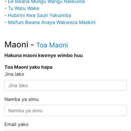
-
Ee Bwana Mungu Wangu Nalikulilia
-
Tu Watu Wake
-
Hubirini Kwa Sauti Yakuimba
-
Msifuni Bwana Anaye Wakweza Maskini
Maoni -
Toa Maoni
Hakuna maoni kwenye wimbo huu
Toa Maoni yako hapa
Jina lako
Namba ya simu
Email yako