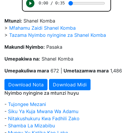
Mtunzi:
Shanel Komba
>
Mfahamu Zaidi Shanel Komba
>
Tazama Nyimbo nyingine za Shanel Komba
Makundi Nyimbo:
Pasaka
Umepakiwa na:
Shanel Komba
Umepakuliwa mara
672 |
Umetazamwa mara
1,486
Download Nota
Download Midi
Nyimbo nyingine za mtunzi huyu
-
Tujongee Mezani
-
Siku Ya Kuja Mwana Wa Adamu
-
Nitakushukuru Kwa Fadhili Zako
-
Shamba La Mizabibu
-
Mungu Yu Katika Kao Lake