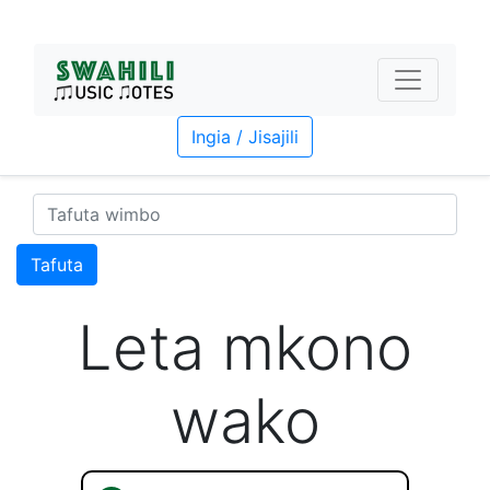
Ingia / Jisajili
Tafuta
Leta mkono
wako