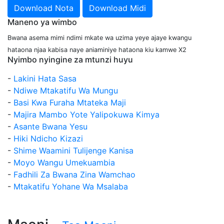
Download Nota
Download Midi
Maneno ya wimbo
Bwana asema mimi ndimi mkate wa uzima yeye ajaye kwangu
hataona njaa kabisa naye aniaminiye hataona kiu kamwe X2
Nyimbo nyingine za mtunzi huyu
-
Lakini Hata Sasa
-
Ndiwe Mtakatifu Wa Mungu
-
Basi Kwa Furaha Mtateka Maji
-
Majira Mambo Yote Yalipokuwa Kimya
-
Asante Bwana Yesu
-
Hiki Ndicho Kizazi
-
Shime Waamini Tulijenge Kanisa
-
Moyo Wangu Umekuambia
-
Fadhili Za Bwana Zina Wamchao
-
Mtakatifu Yohane Wa Msalaba