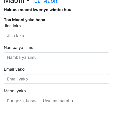
Maoni -
Toa Maoni
Hakuna maoni kwenye wimbo huu
Toa Maoni yako hapa
Jina lako
Namba ya simu
Email yako
Maoni yako