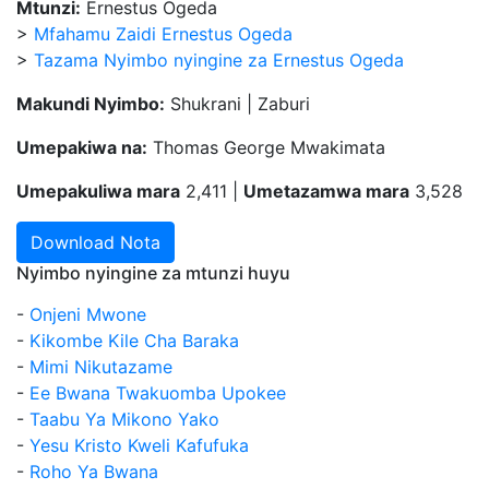
Mtunzi:
Ernestus Ogeda
>
Mfahamu Zaidi Ernestus Ogeda
>
Tazama Nyimbo nyingine za Ernestus Ogeda
Makundi Nyimbo:
Shukrani | Zaburi
Umepakiwa na:
Thomas George Mwakimata
Umepakuliwa mara
2,411 |
Umetazamwa mara
3,528
Download Nota
Nyimbo nyingine za mtunzi huyu
-
Onjeni Mwone
-
Kikombe Kile Cha Baraka
-
Mimi Nikutazame
-
Ee Bwana Twakuomba Upokee
-
Taabu Ya Mikono Yako
-
Yesu Kristo Kweli Kafufuka
-
Roho Ya Bwana