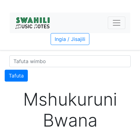
Ingia / Jisajili
Tafuta
Mshukuruni
Bwana