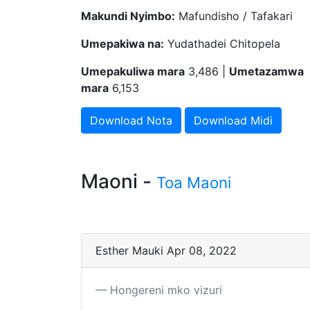
Makundi Nyimbo:
Mafundisho / Tafakari
Umepakiwa na:
Yudathadei Chitopela
Umepakuliwa mara
3,486 |
Umetazamwa
mara
6,153
Download Nota
Download Midi
Maoni -
Toa Maoni
Esther Mauki Apr 08, 2022
Hongereni mko vizuri