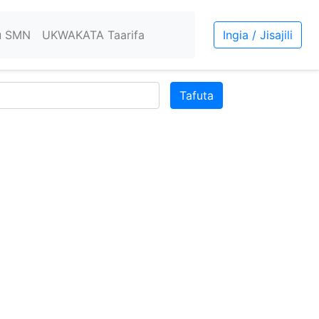
u SMN
UKWAKATA Taarifa
Ingia / Jisajili
Tafuta