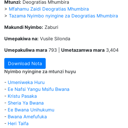
Mtunzi:
Deogratias Mhumbira
>
Mfahamu Zaidi Deogratias Mhumbira
>
Tazama Nyimbo nyingine za Deogratias Mhumbira
Makundi Nyimbo:
Zaburi
Umepakiwa na:
Vusile Silonda
Umepakuliwa mara
793 |
Umetazamwa mara
3,404
Download Nota
Nyimbo nyingine za mtunzi huyu
-
Umeniweka Huru
-
Ee Nafsi Yangu Msifu Bwana
-
Kristu Pasaka
-
Sheria Ya Bwana
-
Ee Bwana Unihukumu
-
Bwana Amefufuka
-
Heri Taifa